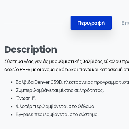
Περιγραφή
Επ
Description
Σύστημα νέας γενιάς με ρυθμιστικής βαλβίδας εύκολου π
δοχείο PRFV με διανομείς κάτω και πάνω και κατασκευή α
Βαλβίδα Denver 959D, ηλεκτρονικός προγραμματιστ
Συμπεριλαμβάνεται μίκτης σκληρότητας.
Ένωση 1″.
Φλοτέρ περιλαμβάνεται στο θάλαμο.
By-pass περιλαμβάνεται στο σύστημα.