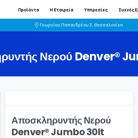
Προϊόντα
Η Εταιρεία
Υπηρεσίες
Συχνές 
Γεωργίου Παπανδρέου 3, Θεσσαλονίκη
ρυντής
Νερού
Denver®
Ju
Αποσκληρυντής Νερού
Denver® Jumbo 30lt