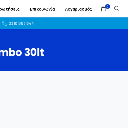
0
Ερωτήσεις
Επικοινωνία
Λογαριασμός
2310 867 844
mbo
30lt