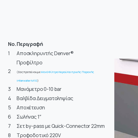
No.
Περιγραφή
1
Αποσκληρυντής Denver®
Προφίλτρο
2
(Σας προτείνουμε
Μονό Φίλτρο Νερού Κεντρικής Παροχής
Interwater M10
)
3
Μανόμετρο 0-10 bar
4
Βαλβίδα Δειγματοληψίας
5
Αποχέτευση
6
Σωλήνας 1″
7
Σετ by-pass με Quick-Connector 22mm
8
Τροφοδοτικό 220V