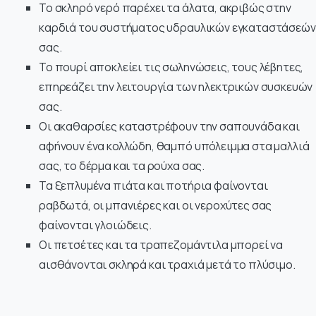
Το σκληρό νερό παρέχει τα άλατα, ακριβώς στην
καρδιά του συστήματος υδραυλικών εγκαταστάσεών
σας.
Το πουρί αποκλείει τις σωληνώσεις, τους λέβητες,
επηρεάζει την λειτουργία των ηλεκτρικών συσκευών
σας.
Οι ακαθαρσίες καταστρέφουν την σαπουνάδα και
αφήνουν ένα κολλώδη, θαμπό υπόλειμμα στα μαλλιά
σας, το δέρμα και τα ρούχα σας.
Τα ξεπλυμένα πιάτα και ποτήρια φαίνονται
ραβδωτά, οι μπανιέρες και οι νεροχύτες σας
φαίνονται γλοιώδεις.
Οι πετσέτες και τα τραπεζομάντιλα μπορεί να
αισθάνονται σκληρά και τραχιά μετά το πλύσιμο.