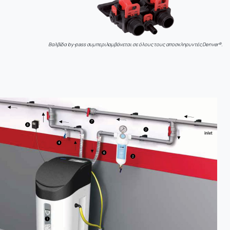
Βαλβίδα by-pass συμπεριλαμβάνεται σε όλους τους αποσκληρυντές Denver®.