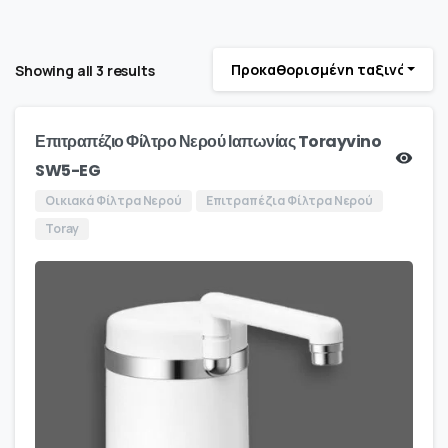
Προκαθορισμένη ταξινόμηση
Showing all 3 results
Επιτραπέζιο Φίλτρο Νερού Ιαπωνίας Torayvino
SW5-EG
Οικιακά Φίλτρα Νερού
Επιτραπέζια Φίλτρα Νερού
Toray