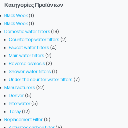
Κατηγορίες Προϊόντων
Black Week
1
Black Week
1
Domestic water filters
18
Countertop water filters
2
Faucet water filters
4
Main water filters
2
Reverse osmosis
2
Shower water filters
1
Under the counter water filters
7
Manufacturers
22
Denver
5
Interwater
5
Toray
12
Replacement Filter
5
Activated carbon filter
4