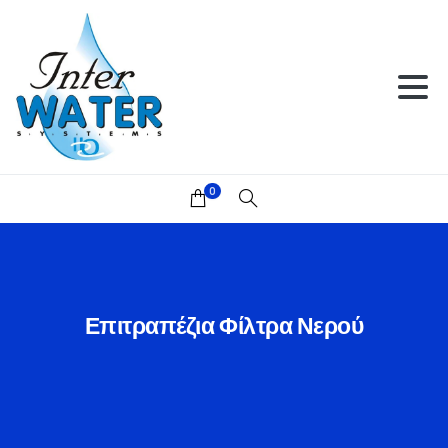
0
Επιτραπέζια
Φίλτρα
Νερού