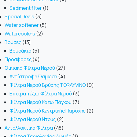
Sediment filter
1
Special Deals
3
Water softener
5
Watercoolers
2
Βρύσες
13
Βρυσάκια
5
Προσφορές
4
Οικιακά Φίλτρα Νερού
27
Αντίστροφη Όσμωση
4
Φίλτρα Νερού Βρύσης TORAYVINO
9
Επιτραπέζια Φίλτρα Νερού
3
Φίλτρα Νερού Κάτω Πάγκου
7
Φίλτρα Νερού Κεντρικής Παροχής
2
Φίλτρα Νερού Ντους
2
Ανταλλακτικά Φίλτρα
48
Φίλτρα Τεχνολογίας Αιχμής
1