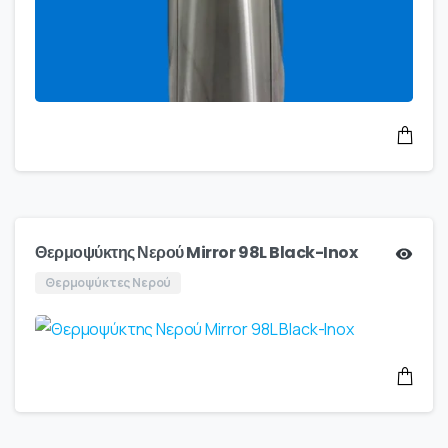
Θερμοψύκτης Νερού Mirror 98L Black-Inox
Θερμοψύκτες Νερού