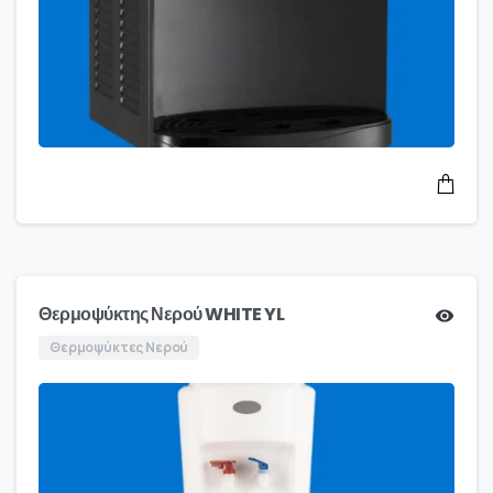
Θερμοψύκτης Νερού WHITE YL
Θερμοψύκτες Νερού