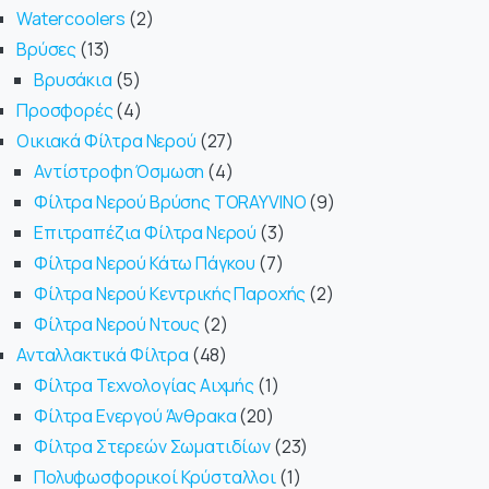
Watercoolers
2
Βρύσες
13
Βρυσάκια
5
Προσφορές
4
Οικιακά Φίλτρα Νερού
27
Αντίστροφη Όσμωση
4
Φίλτρα Νερού Βρύσης TORAYVINO
9
Επιτραπέζια Φίλτρα Νερού
3
Φίλτρα Νερού Κάτω Πάγκου
7
Φίλτρα Νερού Κεντρικής Παροχής
2
Φίλτρα Νερού Ντους
2
Ανταλλακτικά Φίλτρα
48
Φίλτρα Τεχνολογίας Αιχμής
1
Φίλτρα Ενεργού Άνθρακα
20
Φίλτρα Στερεών Σωματιδίων
23
Πολυφωσφορικοί Κρύσταλλοι
1