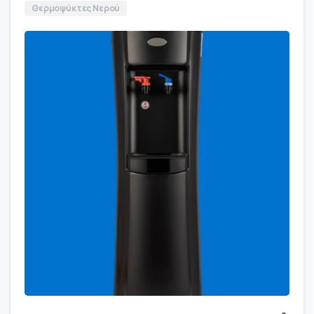
Θερμοψύκτες Νερού