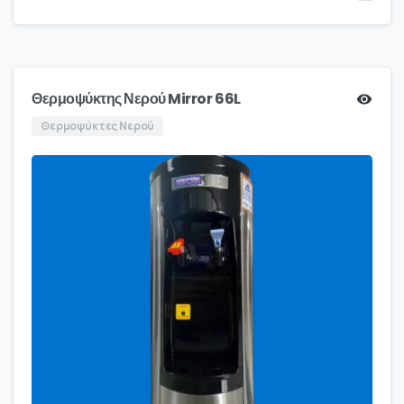
Θερμοψύκτης Νερού Mirror 66L
Θερμοψύκτες Νερού