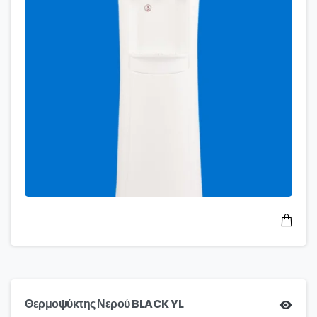
Θερμοψύκτης Νερού BLACK YL