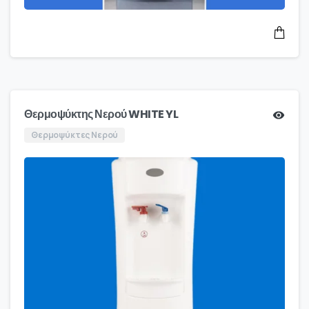
Θερμοψύκτης Νερού WHITE YL
Θερμοψύκτες Νερού