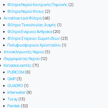
Φίλτρα Νερού Κεντρικής Παροχής
2
Φίλτρα Νερού Ντους
2
Ανταλλακτικά Φίλτρα
48
Φίλτρα Τεχνολογίας Αιχμής
1
Φίλτρα Ενεργού Άνθρακα
20
Φίλτρα Στερεών Σωματιδίων
23
Πολυφωσφορικοί Κρύσταλλοι
1
Αποσκληρυντές Νερού
5
Θερμοψύκτες Νερού
12
Κατασκευαστές
71
PURICOM
6
QMP
3
QUADRO
1
Interwater
8
Toray
13
Pentek
32