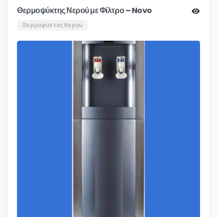
Θερμοψύκτης Νερού με Φίλτρο – Novo
Θερμοψύκτες Νερού