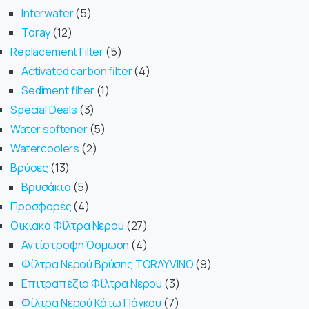
Interwater
5
Toray
12
Replacement Filter
5
Activated carbon filter
4
Sediment filter
1
Special Deals
3
Water softener
5
Watercoolers
2
Βρύσες
13
Βρυσάκια
5
Προσφορές
4
Οικιακά Φίλτρα Νερού
27
Αντίστροφη Όσμωση
4
Φίλτρα Νερού Βρύσης TORAYVINO
9
Επιτραπέζια Φίλτρα Νερού
3
Φίλτρα Νερού Κάτω Πάγκου
7