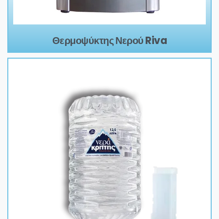
Θερμοψύκτης Νερού Riva