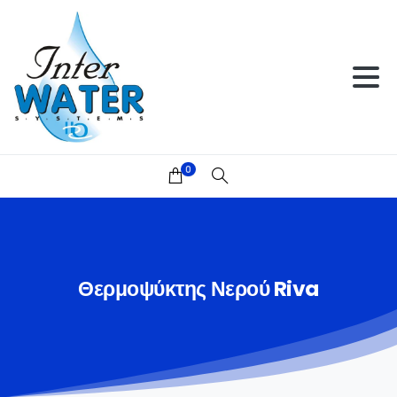
0
Θερμοψύκτης
Νερού
Riva