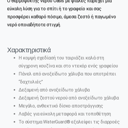
Ο θερμοψύκτης νερού Oasis με φιάλες παρέχει μια
εύκολη λύση για το σπίτι ή το γραφείο και σας
προσφέρει καθαρό πόσιμο, άμεσα ζεστό ή παγωμένο
νερό οποιαδήποτε στιγμή.
Χαρακτηριστικά
Η κομψή σχεδίασή του ταιριάζει καλά στη
σύγχρονη κουζίνα και στο ντεκόρ ενός γραφείου
Πάνελ από ανοξείδωτο χάλυβα που αποτρέπει
“δαχτυλιές”
Δεξαμενή από ανοξείδωτο χάλυβα
Δεξαμενή ζεστού νερού από ανοξείδωτο χάλυβα
Μεγάλο, ανθεκτικό δίσκο αποστράγγισης
Λαβές για εύκολη μεταφορά και τοποθέτηση
Το σύστημα WaterGuard® εξαλείφει τις διαρροές