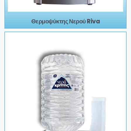
Θερμοψύκτης Νερού Riva