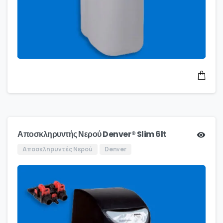
Αποσκληρυντής Νερού Denver® Slim 6lt
Αποσκληρυντές Νερού
Denver