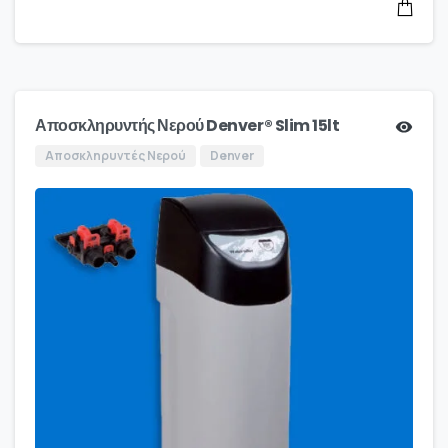
Αποσκληρυντής Νερού Denver® Slim 15lt
Αποσκληρυντές Νερού
Denver