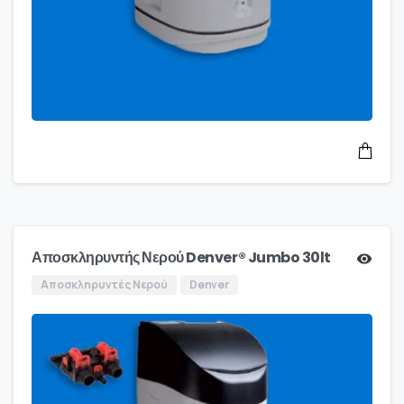
Αποσκληρυντής Νερού Denver® Jumbo 30lt
Αποσκληρυντές Νερού
Denver