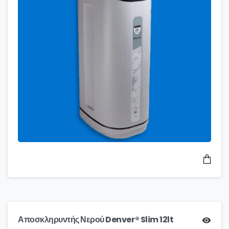
Αποσκληρυντής Νερού Denver® Slim 12lt