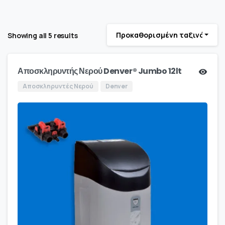
Προκαθορισμένη ταξινόμηση
Showing all 5 results
Αποσκληρυντής Νερού Denver® Jumbo 12lt
Αποσκληρυντές Νερού
Denver