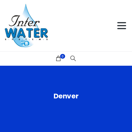
0
Denver