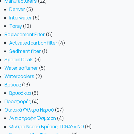
Manufacturers
22
Denver
5
Interwater
5
Toray
12
Replacement Filter
5
Activated carbon filter
4
Sediment filter
1
Special Deals
3
Water softener
5
Watercoolers
2
Βρύσες
13
Βρυσάκια
5
Προσφορές
4
Οικιακά Φίλτρα Νερού
27
Αντίστροφη Όσμωση
4
Φίλτρα Νερού Βρύσης TORAYVINO
9