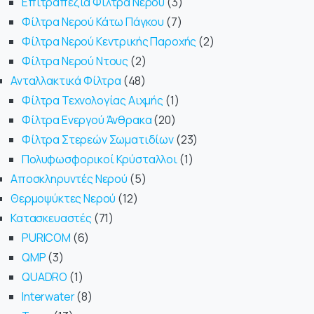
Επιτραπέζια Φίλτρα Νερού
3
Φίλτρα Νερού Κάτω Πάγκου
7
Φίλτρα Νερού Κεντρικής Παροχής
2
Φίλτρα Νερού Ντους
2
Ανταλλακτικά Φίλτρα
48
Φίλτρα Τεχνολογίας Αιχμής
1
Φίλτρα Ενεργού Άνθρακα
20
Φίλτρα Στερεών Σωματιδίων
23
Πολυφωσφορικοί Κρύσταλλοι
1
Αποσκληρυντές Νερού
5
Θερμοψύκτες Νερού
12
Κατασκευαστές
71
PURICOM
6
QMP
3
QUADRO
1
Interwater
8