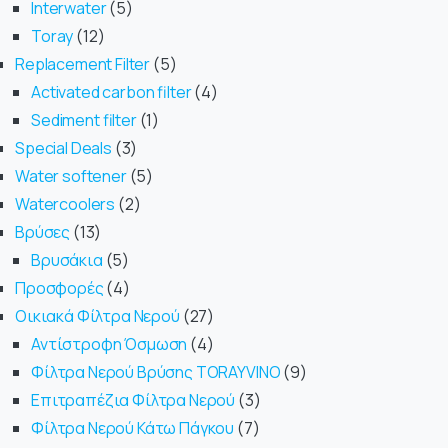
Interwater
5
Toray
12
Replacement Filter
5
Activated carbon filter
4
Sediment filter
1
Special Deals
3
Water softener
5
Watercoolers
2
Βρύσες
13
Βρυσάκια
5
Προσφορές
4
Οικιακά Φίλτρα Νερού
27
Αντίστροφη Όσμωση
4
Φίλτρα Νερού Βρύσης TORAYVINO
9
Επιτραπέζια Φίλτρα Νερού
3
Φίλτρα Νερού Κάτω Πάγκου
7