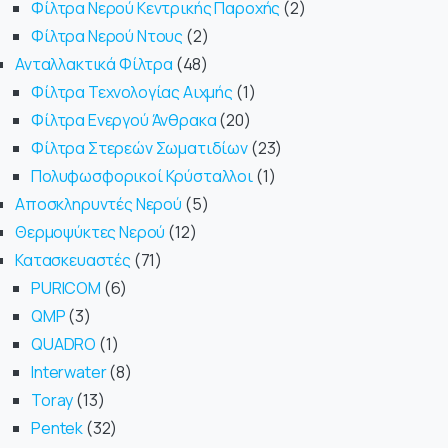
Φίλτρα Νερού Κεντρικής Παροχής
2
Φίλτρα Νερού Ντους
2
Ανταλλακτικά Φίλτρα
48
Φίλτρα Τεχνολογίας Αιχμής
1
Φίλτρα Ενεργού Άνθρακα
20
Φίλτρα Στερεών Σωματιδίων
23
Πολυφωσφορικοί Κρύσταλλοι
1
Αποσκληρυντές Νερού
5
Θερμοψύκτες Νερού
12
Κατασκευαστές
71
PURICOM
6
QMP
3
QUADRO
1
Interwater
8
Toray
13
Pentek
32