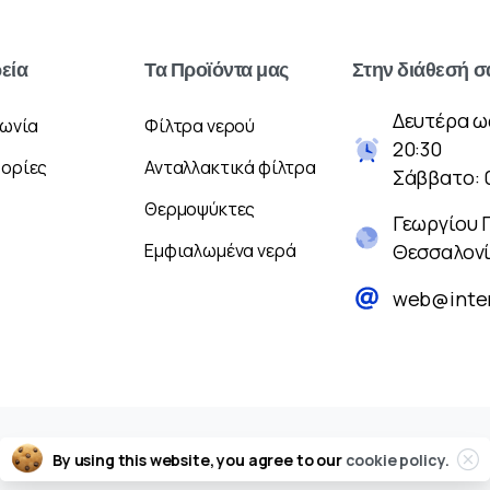
ρεία
Τα
Προϊόντα
μας
Στην
διάθεσή
σ
Δευτέρα ω
νωνία
Φίλτρα νερού
20:30
ορίες
Ανταλλακτικά φίλτρα
Σάββατο: 
Θερμοψύκτες
Γεωργίου 
Εμφιαλωμένα νερά
Θεσσαλον
web@inter
By using this website, you agree to our
cookie policy.