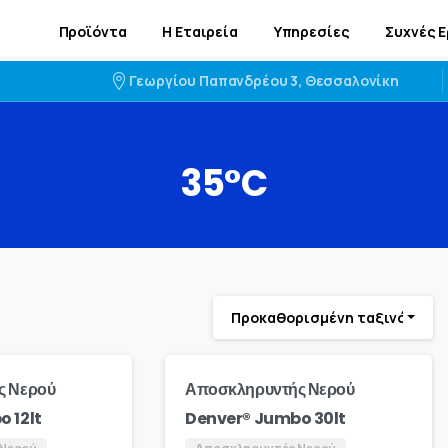
Προϊόντα
Η Εταιρεία
Υπηρεσίες
Συχνές 
Γεωργίου Παπανδρέου 3, Θεσσαλονίκη
35°C
Προκαθορισμένη ταξινόμηση
ς Νερού
Αποσκληρυντής Νερού
 12lt
Denver® Jumbo 30lt