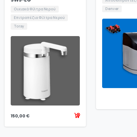
Αποσκληρυντές
Denver
Οικιακά Φίλτρα Νερού
Επιτραπέζια Φίλτρα Νερού
Toray
150,00
€