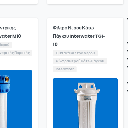
ντρικής
Φίλτρο Νερού Κάτω
water M10
Πάγκου Interwater TGI-
10
Νερού
ντρικής Παροχής
Οικιακά Φίλτρα Νερού
Φίλτρα Νερού Κάτω Πάγκου
Interwater