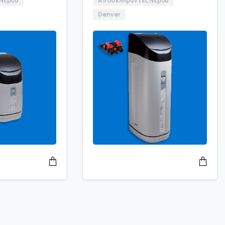
 Νερού
Αποσκληρυντές Νερού
Denver