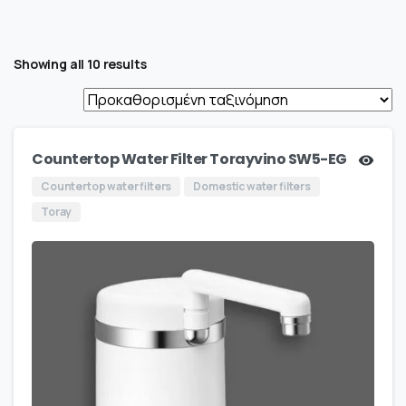
Showing all 10 results
Countertop Water Filter Torayvino SW5-EG
Countertop water filters
Domestic water filters
Toray