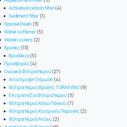
Replacement Filter
5
Activated carbon filter
4
Sediment filter
1
Special Deals
3
Water softener
5
Watercoolers
2
Βρύσες
13
Βρυσάκια
5
Προσφορές
4
Οικιακά Φίλτρα Νερού
27
Αντίστροφη Όσμωση
4
Φίλτρα Νερού Βρύσης TORAYVINO
9
Επιτραπέζια Φίλτρα Νερού
3
Φίλτρα Νερού Κάτω Πάγκου
7
Φίλτρα Νερού Κεντρικής Παροχής
2
Φίλτρα Νερού Ντους
2