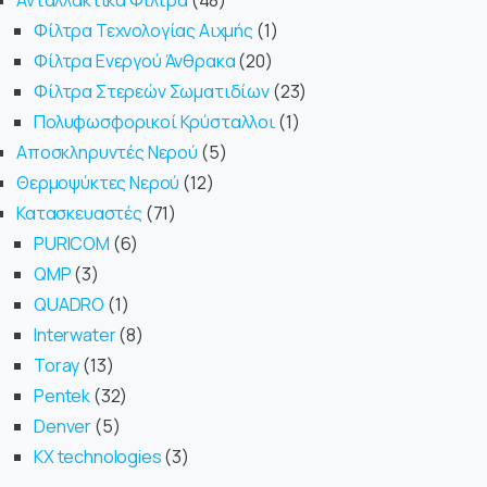
Ανταλλακτικά Φίλτρα
48
Φίλτρα Τεχνολογίας Αιχμής
1
Φίλτρα Ενεργού Άνθρακα
20
Φίλτρα Στερεών Σωματιδίων
23
Πολυφωσφορικοί Κρύσταλλοι
1
Αποσκληρυντές Νερού
5
Θερμοψύκτες Νερού
12
Κατασκευαστές
71
PURICOM
6
QMP
3
QUADRO
1
Interwater
8
Toray
13
Pentek
32
Denver
5
KX technologies
3