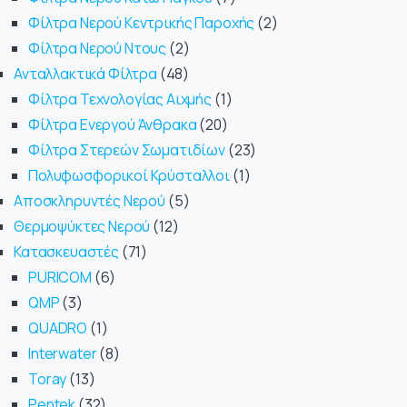
Φίλτρα Νερού Κεντρικής Παροχής
2
Φίλτρα Νερού Ντους
2
Ανταλλακτικά Φίλτρα
48
Φίλτρα Τεχνολογίας Αιχμής
1
Φίλτρα Ενεργού Άνθρακα
20
Φίλτρα Στερεών Σωματιδίων
23
Πολυφωσφορικοί Κρύσταλλοι
1
Αποσκληρυντές Νερού
5
Θερμοψύκτες Νερού
12
Κατασκευαστές
71
PURICOM
6
QMP
3
QUADRO
1
Interwater
8
Toray
13
Pentek
32