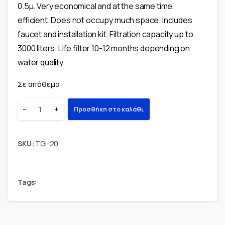
0.5μ. Very economical and at the same time,
efficient. Does not occupy much space. Includes
faucet and installation kit. Filtration capacity up to
3000 liters. Life filter 10-12 months depending on
water quality.
Σε απόθεμα
-
+
Προσθήκη στο καλάθι
SKU:
TGI-20
Tags: