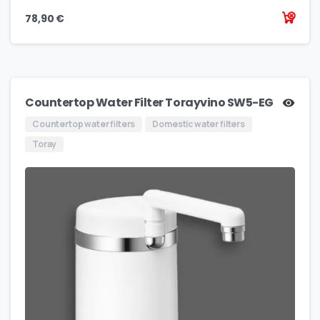
78,90
€
Countertop Water Filter Torayvino SW5-EG
Countertop water filters
Domestic water filters
Toray