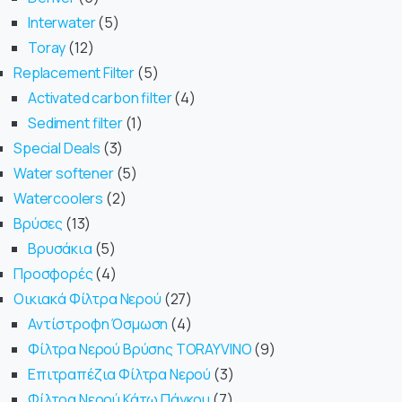
Interwater
5
Toray
12
Replacement Filter
5
Activated carbon filter
4
Sediment filter
1
Special Deals
3
Water softener
5
Watercoolers
2
Βρύσες
13
Βρυσάκια
5
Προσφορές
4
Οικιακά Φίλτρα Νερού
27
Αντίστροφη Όσμωση
4
Φίλτρα Νερού Βρύσης TORAYVINO
9
Επιτραπέζια Φίλτρα Νερού
3
Φίλτρα Νερού Κάτω Πάγκου
7