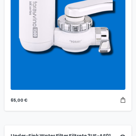
65,00
€
Under-Sink Water Filter Filtrete 3US-AS01