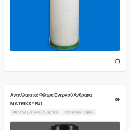
Ανταλλακτικό Φίλτρο Ενεργού Άνθρακα
MATRIKX® Pb1
Φίλτρα Ενεργού Άνθρακα
KX technologies