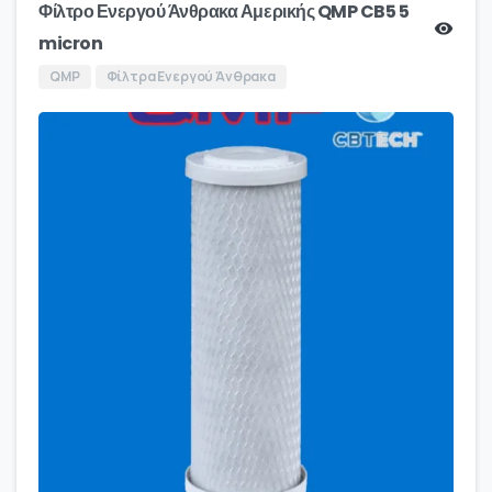
Φίλτρο Ενεργού Άνθρακα Αμερικής QMP CB5 5
micron
QMP
Φίλτρα Ενεργού Άνθρακα