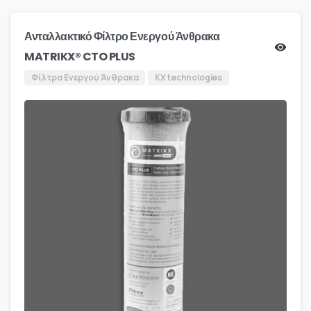
Ανταλλακτικό Φίλτρο Ενεργού Άνθρακα
MATRIKX® CTO PLUS
Φίλτρα Ενεργού Άνθρακα
KX technologies