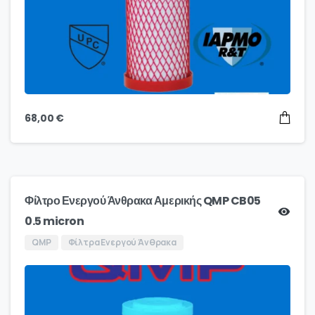
68,00
€
Φίλτρο Ενεργού Άνθρακα Αμερικής QMP CB05
0.5 micron
QMP
Φίλτρα Ενεργού Άνθρακα