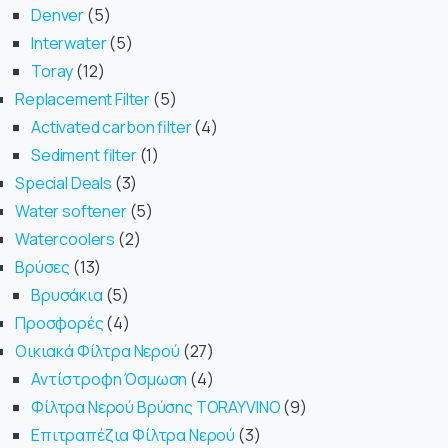
Denver
5
Interwater
5
Toray
12
Replacement Filter
5
Activated carbon filter
4
Sediment filter
1
Special Deals
3
Water softener
5
Watercoolers
2
Βρύσες
13
Βρυσάκια
5
Προσφορές
4
Οικιακά Φίλτρα Νερού
27
Αντίστροφη Όσμωση
4
Φίλτρα Νερού Βρύσης TORAYVINO
9
Επιτραπέζια Φίλτρα Νερού
3