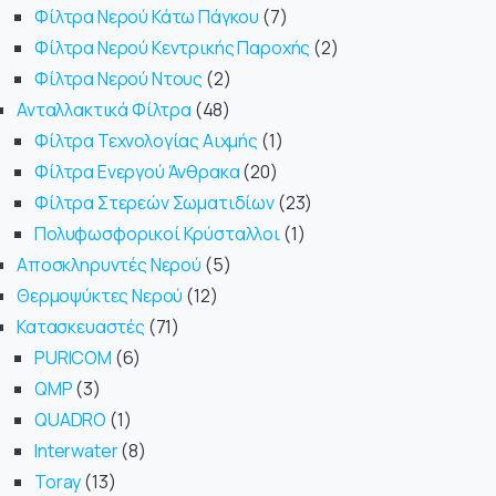
Φίλτρα Νερού Κάτω Πάγκου
7
Φίλτρα Νερού Κεντρικής Παροχής
2
Φίλτρα Νερού Ντους
2
Ανταλλακτικά Φίλτρα
48
Φίλτρα Τεχνολογίας Αιχμής
1
Φίλτρα Ενεργού Άνθρακα
20
Φίλτρα Στερεών Σωματιδίων
23
Πολυφωσφορικοί Κρύσταλλοι
1
Αποσκληρυντές Νερού
5
Θερμοψύκτες Νερού
12
Κατασκευαστές
71
PURICOM
6
QMP
3
QUADRO
1
Interwater
8
Toray
13