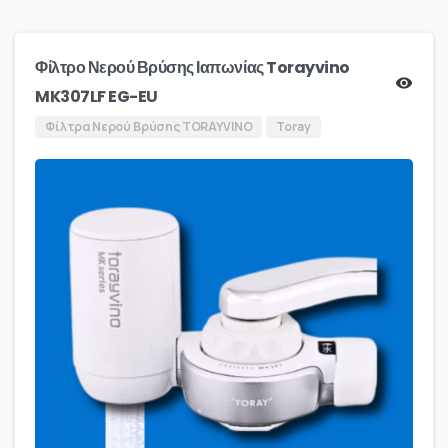
Φίλτρο Νερού Βρύσης Ιαπωνίας Torayvino
MK307LF EG-EU
Φίλτρα Νερού Βρύσης TORAYVINO
Toray