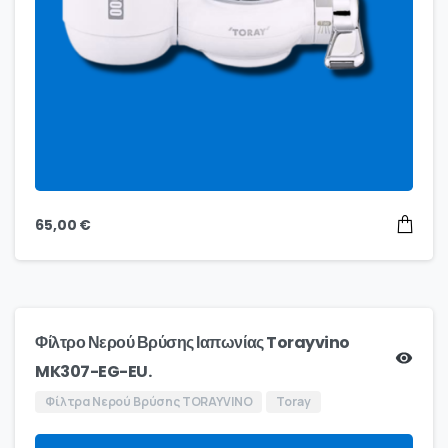
65,00
€
Φίλτρο Νερού Βρύσης Ιαπωνίας Torayvino
MK307-EG-EU.
Φίλτρα Νερού Βρύσης TORAYVINO
Toray