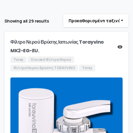
Προκαθορισμένη ταξινόμηση
Showing all 29 results
Φίλτρο Νερού Βρύσης Ιαπωνίας Torayvino
MK2-EG-EU.
Toray
Οικιακά Φίλτρα Νερού
Φίλτρα Νερού Βρύσης TORAYVINO
Toray