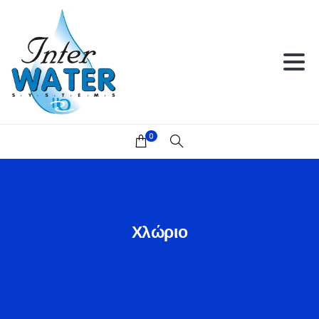
0
Χλώριο