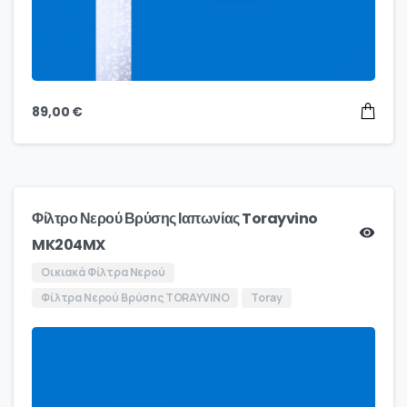
89,00
€
Φίλτρο Νερού Βρύσης Ιαπωνίας Torayvino
MK204MX
Οικιακά Φίλτρα Νερού
Φίλτρα Νερού Βρύσης TORAYVINO
Toray