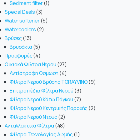
Sediment filter
1
Special Deals
3
Water softener
5
Watercoolers
2
Βρύσες
13
Βρυσάκια
5
Προσφορές
4
Οικιακά Φίλτρα Νερού
27
Αντίστροφη Όσμωση
4
Φίλτρα Νερού Βρύσης TORAYVINO
9
Επιτραπέζια Φίλτρα Νερού
3
Φίλτρα Νερού Κάτω Πάγκου
7
Φίλτρα Νερού Κεντρικής Παροχής
2
Φίλτρα Νερού Ντους
2
Ανταλλακτικά Φίλτρα
48
Φίλτρα Τεχνολογίας Αιχμής
1