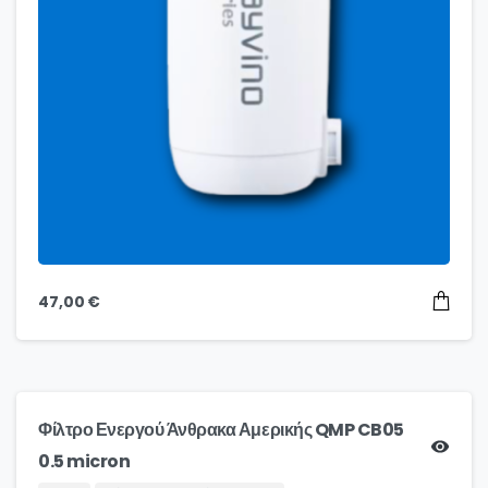
47,00
€
Φίλτρο Ενεργού Άνθρακα Αμερικής QMP CB05
0.5 micron