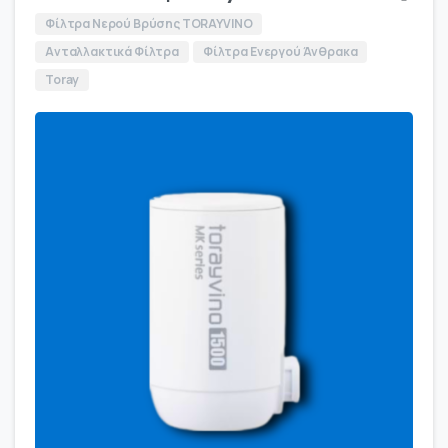
Φίλτρα Νερού Βρύσης TORAYVINO
Ανταλλακτικά Φίλτρα
Φίλτρα Ενεργού Άνθρακα
Toray