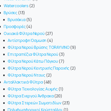
Watercoolers
2
Βρύσες
13
Βρυσάκια
5
Προσφορές
4
Οικιακά Φίλτρα Νερού
27
Αντίστροφη Όσμωση
4
Φίλτρα Νερού Βρύσης TORAYVINO
9
Επιτραπέζια Φίλτρα Νερού
3
Φίλτρα Νερού Κάτω Πάγκου
7
Φίλτρα Νερού Κεντρικής Παροχής
2
Φίλτρα Νερού Ντους
2
Ανταλλακτικά Φίλτρα
48
Φίλτρα Τεχνολογίας Αιχμής
1
Φίλτρα Ενεργού Άνθρακα
20
Φίλτρα Στερεών Σωματιδίων
23
Πολυφωσφορικοί Κρύσταλλοι
1