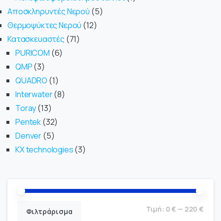
Αποσκληρυντές Νερού
5
Θερμοψύκτες Νερού
12
Κατασκευαστές
71
PURICOM
6
QMP
3
QUADRO
1
Interwater
8
Toray
13
Pentek
32
Denver
5
KX technologies
3
Τιμή:
0 €
—
220 €
Φιλτράρισμα