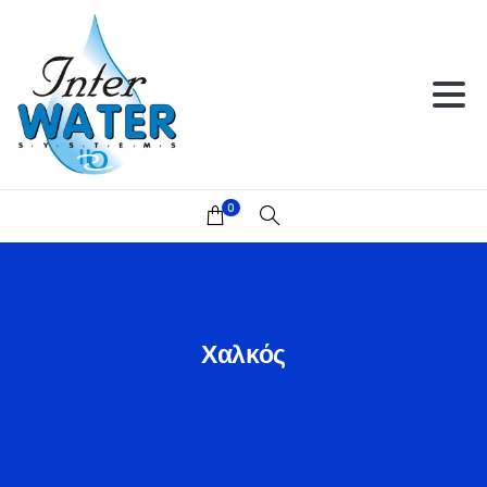
0
Χαλκός