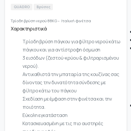
QUADRO
Βρύσες
Τρίοδη βρύση νερού 88KG – Ιταλική φινέτσα
Χαρακτηριστικά
Τρίοδη βρύση πάγκου για φίλτρο νερού κάτω
πάγκου και για αντίστροφη όσμωση
3 εισόδων (ζεστού-κρύου & φιλτραρισμένου
νερού).
Αντικαθιστά την μπαταρία της κουζίνας σας
δίνοντας την δυνατότητα σύνδεσης με
φίλτρο κάτω του πάγκου
Σχεδίαση με έμφαση στην φινέτσα και την
ποιότητα.
Εύκολη εγκατάσταση
Κατασκευασμένη με τις πιο αυστηρές