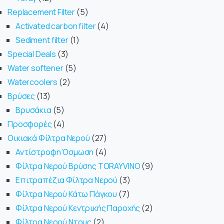
Replacement Filter
5
Activated carbon filter
4
Sediment filter
1
Special Deals
3
Water softener
5
Watercoolers
2
Βρύσες
13
Βρυσάκια
5
Προσφορές
4
Οικιακά Φίλτρα Νερού
27
Αντίστροφη Όσμωση
4
Φίλτρα Νερού Βρύσης TORAYVINO
9
Επιτραπέζια Φίλτρα Νερού
3
Φίλτρα Νερού Κάτω Πάγκου
7
Φίλτρα Νερού Κεντρικής Παροχής
2
Φίλτρα Νερού Ντους
2