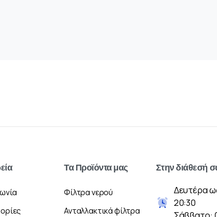
ρεία
Τα
Προϊόντα
μας
Στην
διάθεσή
σ
Δευτέρα ω
νωνία
Φίλτρα νερού
20:30
ορίες
Ανταλλακτικά φίλτρα
Σάββατο: 