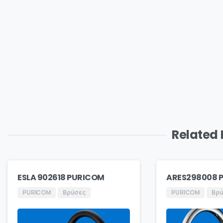
Related
ESLA 902618 PURICOM
ARES298008 
PURICOM
Βρύσες
PURICOM
Βρ