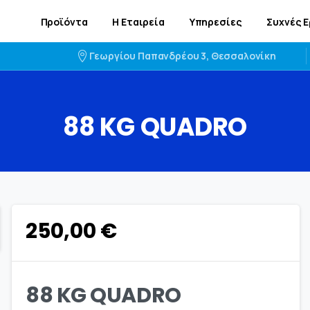
Προϊόντα
Η Εταιρεία
Υπηρεσίες
Συχνές 
Γεωργίου Παπανδρέου 3, Θεσσαλονίκη
88
KG
QUADRO
250,00
€
88 KG QUADRO