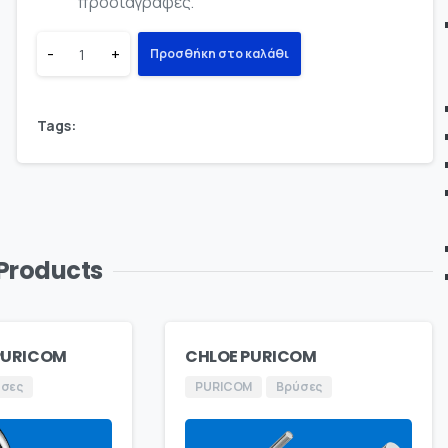
προδιαγραφές.
-
+
Προσθήκη στο καλάθι
Tags:
 Products
PURICOM
CHLOE PURICOM
ύσες
PURICOM
Βρύσες