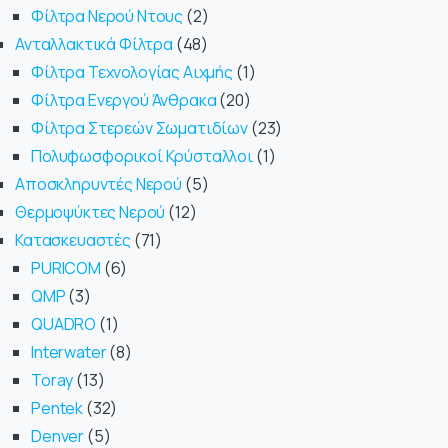
Φίλτρα Νερού Ντους
2
Ανταλλακτικά Φίλτρα
48
Φίλτρα Τεχνολογίας Αιχμής
1
Φίλτρα Ενεργού Άνθρακα
20
Φίλτρα Στερεών Σωματιδίων
23
Πολυφωσφορικοί Κρύσταλλοι
1
Αποσκληρυντές Νερού
5
Θερμοψύκτες Νερού
12
Κατασκευαστές
71
PURICOM
6
QMP
3
QUADRO
1
Interwater
8
Toray
13
Pentek
32
Denver
5