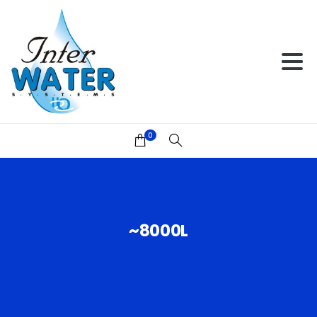
0
~8000L