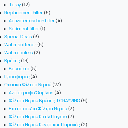
Toray
12
Replacement Filter
5
Activated carbon filter
4
Sediment filter
1
Special Deals
3
Water softener
5
Watercoolers
2
Βρύσες
13
Βρυσάκια
5
Προσφορές
4
Οικιακά Φίλτρα Νερού
27
Αντίστροφη Όσμωση
4
Φίλτρα Νερού Βρύσης TORAYVINO
9
Επιτραπέζια Φίλτρα Νερού
3
Φίλτρα Νερού Κάτω Πάγκου
7
Φίλτρα Νερού Κεντρικής Παροχής
2