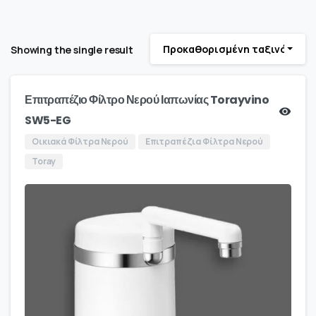
Προκαθορισμένη ταξινόμηση
Showing the single result
Επιτραπέζιο Φίλτρο Νερού Ιαπωνίας Torayvino
SW5-EG
Οικιακά Φίλτρα Νερού
Επιτραπέζια Φίλτρα Νερού
Toray