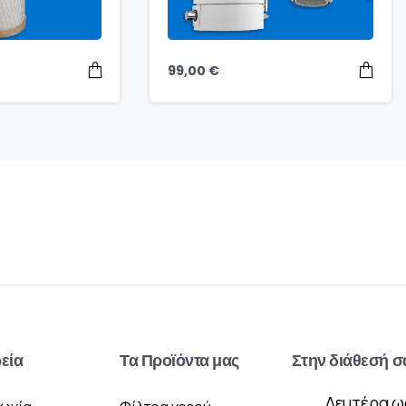
99,00
€
ρεία
Τα
Προϊόντα
μας
Στην
διάθεσή
σ
Δευτέρα ω