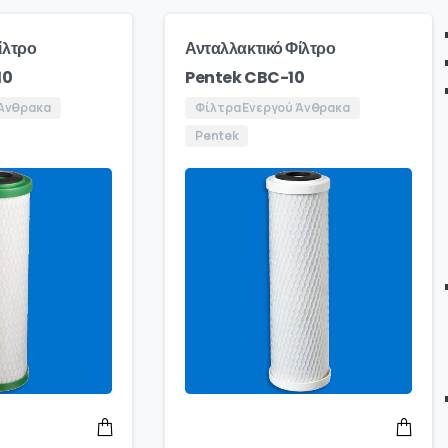
ίλτρο
Ανταλλακτικό Φίλτρο
10
Pentek CBC-10
 Άνθρακα
Φίλτρα Ενεργού Άνθρακα
Pentek