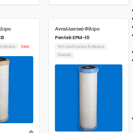
ίλτρο
Ανταλλακτικό Φίλτρο
CB
Pentek EPM-10
 Άνθρακα
Sale!
Φίλτρα Ενεργού Άνθρακα
Pentek