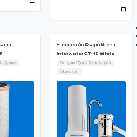
€
ίλτρο
Επιτραπέζιο Φίλτρο Νερού
E
Interwater CT-10 White
 Άνθρακα
Επιτραπέζια Φίλτρα Νερού
Interwater