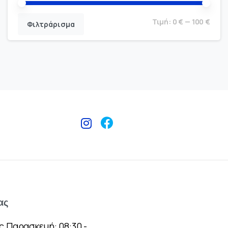
Τιμή:
0 €
—
100 €
Φιλτράρισμα
ας
ς Παρασκευή: 08:30 -