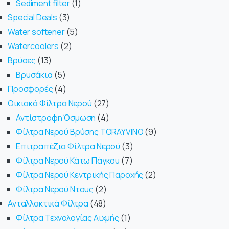
Sediment filter
1
Special Deals
3
Water softener
5
Watercoolers
2
Βρύσες
13
Βρυσάκια
5
Προσφορές
4
Οικιακά Φίλτρα Νερού
27
Αντίστροφη Όσμωση
4
Φίλτρα Νερού Βρύσης TORAYVINO
9
Επιτραπέζια Φίλτρα Νερού
3
Φίλτρα Νερού Κάτω Πάγκου
7
Φίλτρα Νερού Κεντρικής Παροχής
2
Φίλτρα Νερού Ντους
2
Ανταλλακτικά Φίλτρα
48
Φίλτρα Τεχνολογίας Αιχμής
1