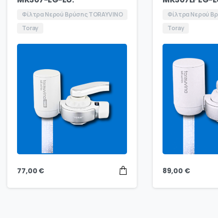
Φίλτρα Νερού Βρύσης TORAYVINO
Φίλτρα Νερού Β
Toray
Toray
77,00
€
89,00
€