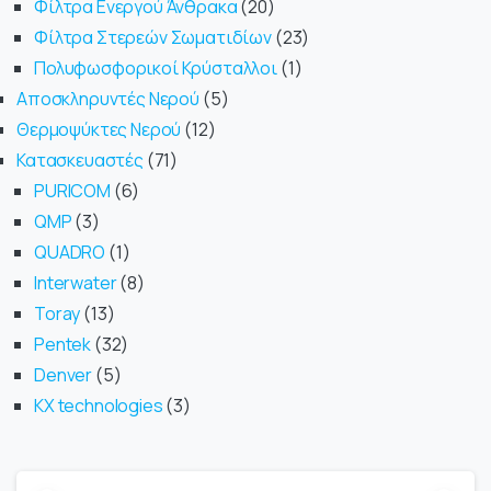
Φίλτρα Ενεργού Άνθρακα
20
Φίλτρα Στερεών Σωματιδίων
23
Πολυφωσφορικοί Κρύσταλλοι
1
Αποσκληρυντές Νερού
5
Θερμοψύκτες Νερού
12
Κατασκευαστές
71
PURICOM
6
QMP
3
QUADRO
1
Interwater
8
Toray
13
Pentek
32
Denver
5
KX technologies
3