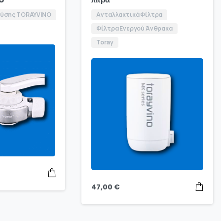
ρύσης TORAYVINO
Ανταλλακτικά Φίλτρα
Φίλτρα Ενεργού Άνθρακα
Toray
47,00
€