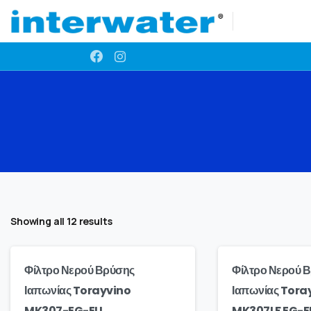
Showing all 12 results
Φίλτρο Νερού Βρύσης
Φίλτρο Νερού 
Ιαπωνίας Torayvino
Ιαπωνίας Tora
MK307-EG-EU.
MK307LF EG-E