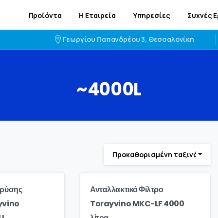
Προϊόντα
Η Εταιρεία
Υπηρεσίες
Συχνές 
Γεωργίου Παπανδρέου 3, Θεσσαλονίκη
~4000L
Προκαθορισμένη ταξινόμηση
Βρύσης
Ανταλλακτικό Φίλτρο
yvino
Torayvino MKC-LF 4000
U
λίτρα