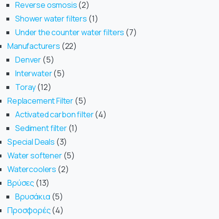
Reverse osmosis
2
Shower water filters
1
Under the counter water filters
7
Manufacturers
22
Denver
5
Interwater
5
Toray
12
Replacement Filter
5
Activated carbon filter
4
Sediment filter
1
Special Deals
3
Water softener
5
Watercoolers
2
Βρύσες
13
Βρυσάκια
5
Προσφορές
4