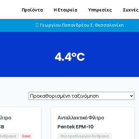
Προϊόντα
Η Εταιρεία
Υπηρεσίες
Συχνές
Γεωργίου Παπανδρέου 3, Θεσσαλονίκη
4.4°C
ίλτρο
Ανταλλακτικό Φίλτρο
CB
Pentek EPM-10
 Άνθρακα
Sale!
Φίλτρα Ενεργού Άνθρακα