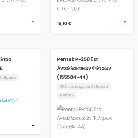
15,10
€
ίλτρο
Pentek P-250 Σετ
E
Ανταλλακτικών Φίλτρων
(155584-44)
 Άνθρακα
Φίλτρα Ενεργού Άνθρακα
Pentek