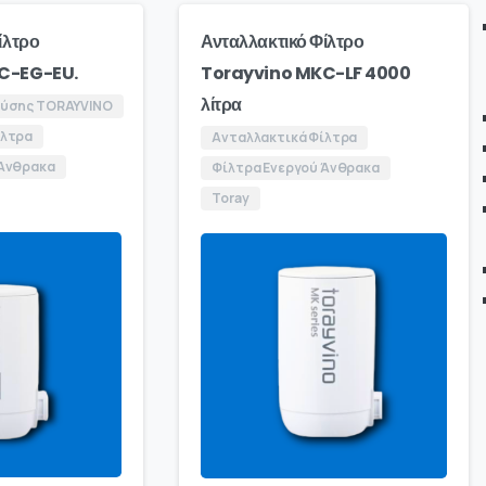
ίλτρο
Ανταλλακτικό Φίλτρο
C-EG-EU.
Torayvino MKC-LF 4000
λίτρα
ρύσης TORAYVINO
ίλτρα
Ανταλλακτικά Φίλτρα
 Άνθρακα
Φίλτρα Ενεργού Άνθρακα
Toray