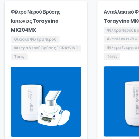
Φίλτρο Νερού Βρύσης
Ανταλλακτικό Φ
Ιαπωνίας Torayvino
Torayvino MK
MK204MX
Φίλτρα Νερού Β
Ανταλλακτικά Φ
Οικιακά Φίλτρα Νερού
Φίλτρα Ενεργού
Φίλτρα Νερού Βρύσης TORAYVINO
Toray
Toray