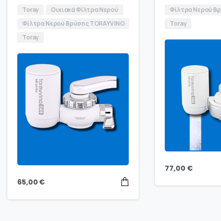
Toray
Οικιακά Φίλτρα Νερού
Φίλτρα Νερού Β
Φίλτρα Νερού Βρύσης TORAYVINO
Toray
Toray
77,00
€
65,00
€