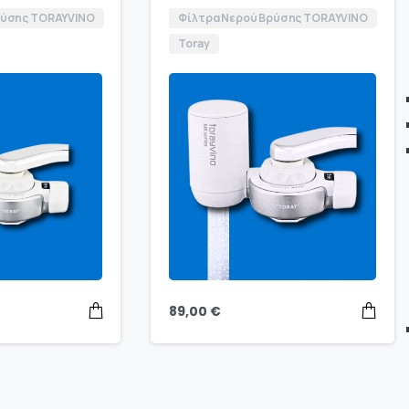
ρύσης TORAYVINO
Φίλτρα Νερού Βρύσης TORAYVINO
Toray
89,00
€