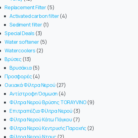
Replacement Filter
5
Activated carbon filter
4
Sediment filter
1
Special Deals
3
Water softener
5
Watercoolers
2
Βρύσες
13
Βρυσάκια
5
Προσφορές
4
Οικιακά Φίλτρα Νερού
27
Αντίστροφη Όσμωση
4
Φίλτρα Νερού Βρύσης TORAYVINO
9
Επιτραπέζια Φίλτρα Νερού
3
Φίλτρα Νερού Κάτω Πάγκου
7
Φίλτρα Νερού Κεντρικής Παροχής
2
Φίλτρα Νερού Ντους
2