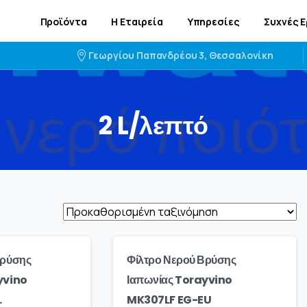
Προϊόντα
Η Εταιρεία
Υπηρεσίες
Συχνές 
Γεωργίου Παπανδρέου 3, Θεσσαλονίκη
2
L/λεπτό
Βρύσης
Φίλτρο Νερού Βρύσης
yvino
Ιαπωνίας Torayvino
.
MK307LF EG-EU