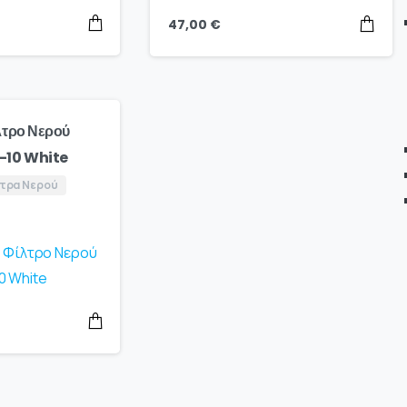
47,00
€
λτρο Νερού
-10 White
λτρα Νερού